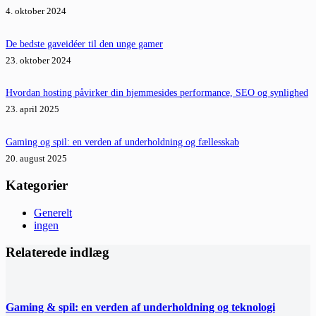
4. oktober 2024
De bedste gaveidéer til den unge gamer
23. oktober 2024
Hvordan hosting påvirker din hjemmesides performance, SEO og synlighed
23. april 2025
Gaming og spil: en verden af underholdning og fællesskab
20. august 2025
Kategorier
Generelt
ingen
Relaterede indlæg
Gaming & spil: en verden af underholdning og teknologi