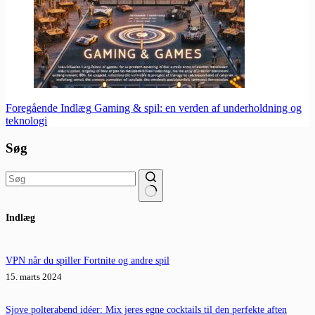
Foregående
Indlæg
Gaming & spil: en verden af underholdning og
teknologi
Søg
Ingen
Indlæg
resultater
VPN når du spiller Fortnite og andre spil
15. marts 2024
Sjove polterabend idéer: Mix jeres egne cocktails til den perfekte aften